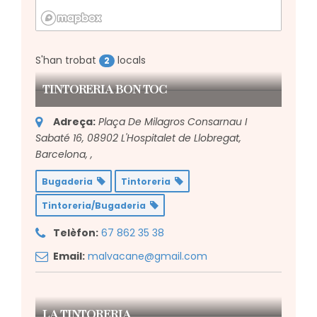
S'han trobat
locals
2
TINTORERIA BON TOC
Adreça:
Plaça De Milagros Consarnau I
Sabaté 16, 08902 L'Hospitalet de Llobregat,
Barcelona,
,
Bugaderia
Tintoreria
Tintoreria/Bugaderia
Telèfon:
67 862 35 38
Email:
malvacane@gmail.com
LA TINTORERIA