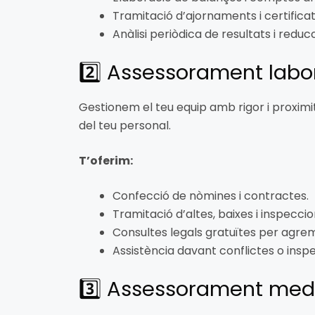
Tramitació d’ajornaments i certificats
Anàlisi periòdica de resultats i reduc
2️⃣ Assessorament labora
Gestionem el teu equip amb rigor i proximit
del teu personal.
T’oferim:
Confecció de nòmines i contractes.
Tramitació d’altes, baixes i inspeccio
Consultes legals gratuïtes per agrem
Assistència davant conflictes o insp
3️⃣ Assessorament medi