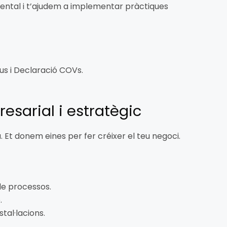
ental i t’ajudem a implementar pràctiques
us i Declaració COVs.
esarial i estratègic
 Et donem eines per fer créixer el teu negoci.
 de processos.
.
tal·lacions.