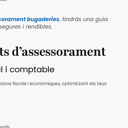
sorament bugaderies
, tindràs una guia
egures i rendibles.
ts d’assessorament
al i comptable
ions fiscals i econòmiques, optimitzant els teus
uals.