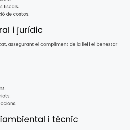
 fiscals.
ció de costos.
l i jurídic
at, assegurant el compliment de la llei i el benestar
ns.
iats.
eccions.
ambiental i tècnic