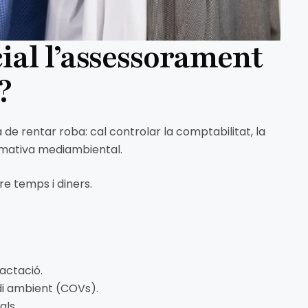
cial l’assessorament
?
de rentar roba: cal controlar la comptabilitat, la
ormativa mediambiental.
re temps i diners.
actació.
di ambient (COVs).
als.