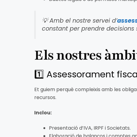
💡
Amb el nostre servei d’
asses
constant per prendre decisions s
Els nostres àmbi
1️⃣ Assessorament fisc
Et guiem perquè compleixis amb les obligac
recursos.
Inclou:
Presentació d’IVA, IRPF i Societats.
Elaboració de balanços i comptes an