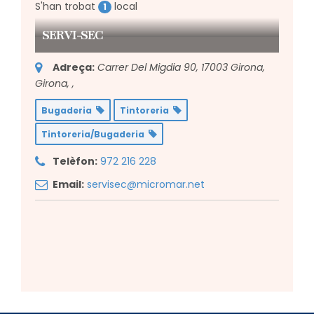
S'han trobat
local
1
SERVI-SEC
Adreça:
Carrer Del Migdia 90, 17003 Girona,
Girona,
,
Bugaderia
Tintoreria
Tintoreria/Bugaderia
Telèfon:
972 216 228
Email:
servisec@micromar.net