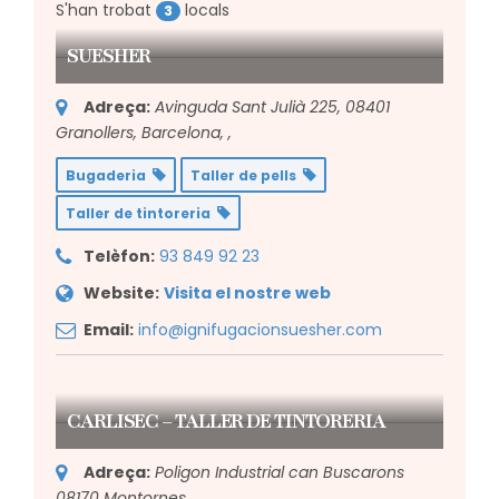
S'han trobat
locals
3
SUESHER
Adreça:
Avinguda Sant Julià 225, 08401
Granollers, Barcelona,
,
Bugaderia
Taller de pells
Taller de tintoreria
Telèfon:
93 849 92 23
Website:
Visita el nostre web
Email:
info@ignifugacionsuesher.com
CARLISEC – TALLER DE TINTORERIA
Adreça:
Poligon Industrial can Buscarons
08170 Montornes