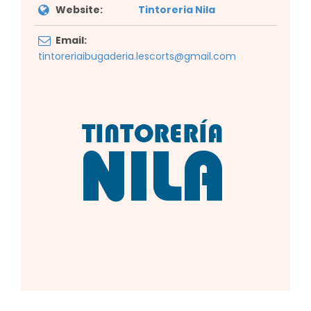
Website:
Tintoreria Nila
Email:
tintoreriaibugaderia.lescorts@gmail.com