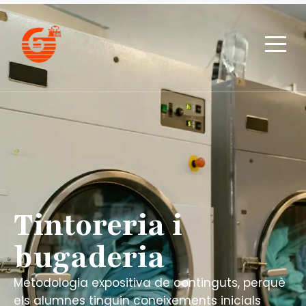
Tintoreria i
bugaderia
Metodologia expositiva de continguts, perquè
els alumnes tinguin coneixements inicials