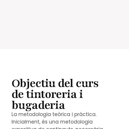
r
e
m
i
Objectiu del curs
de tintoreria i
bugaderia
La metodologia teòrica i pràctica.
Inicialment, és una metodologia